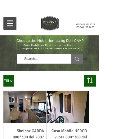
+39.0421.196.2228
+39.340.198.14.69
Choose the Mobil Homes by EUH CAMP
Case Mobili su Ruote Nuove e Usate
Trasporti in Europa via Gomma e via Mare
Filtra
Shelbox GARDA
Casa Mobile HERGO
800*300 del 2007
vuota 800*300 del